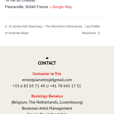
Flamanville
,
50340
France
+ Google Map
St James Hall Guernsey – The Wonderful Adventures
Les Fieffés
of Amanda Maier
Musiciens
CONTACT
Contacter le Trio
ernestpianotrio(at)gmail.com
+33 6 83 03 71 49 // +41 78 645 17 31
Bookings Benelux
(Belgium, The Netherlands, Luxembourg)
Bookman Artist Management